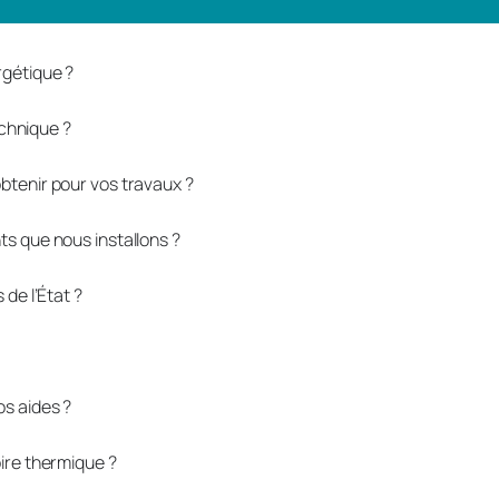
rgétique ?
technique ?
btenir pour vos travaux ?
ts que nous installons ?
 de l’État ?
os aides ?
ire thermique ?