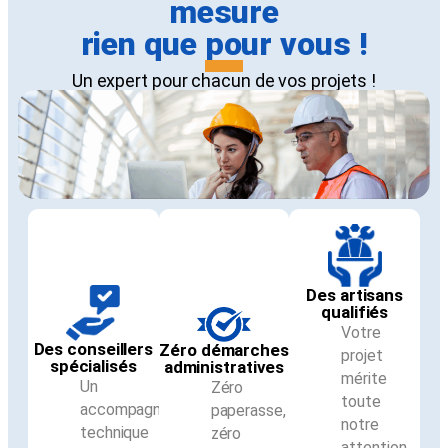
mesure
rien que pour vous !
Un expert pour chacun de vos projets !
Des artisans
qualifiés
Votre
Des conseillers
Zéro démarches
projet
spécialisés
administratives
mérite
Un
Zéro
toute
accompagnement
paperasse,
notre
technique
zéro
attention