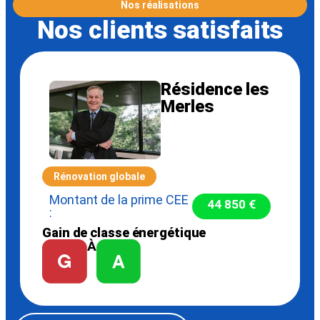
Nos réalisations
Nos clients satisfaits
Résidence les
Merles
Rénovation globale
Montant de la prime CEE
44 850 €
:
Gain de classe énergétique
À