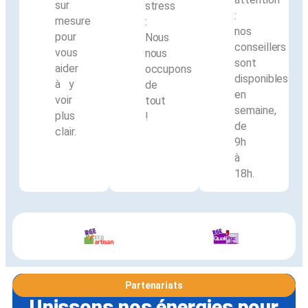
sur
stress
:
mesure
:
nos
pour
Nous
conseillers
vous
nous
sont
aider
occupons
disponibles
à y
de
en
voir
tout
semaine,
plus
!
de
clair.
9h
à
18h.
Partenariats
Unissons nos énergies pour